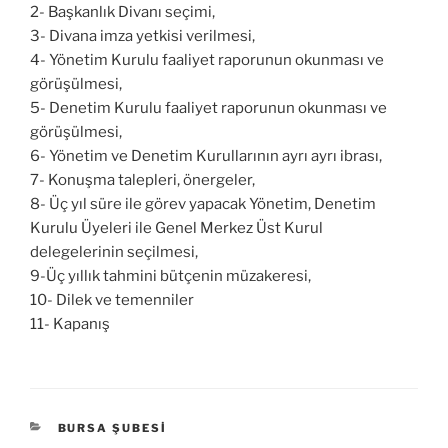
2- Başkanlık Divanı seçimi,
3- Divana imza yetkisi verilmesi,
4- Yönetim Kurulu faaliyet raporunun okunması ve
görüşülmesi,
5- Denetim Kurulu faaliyet raporunun okunması ve
görüşülmesi,
6- Yönetim ve Denetim Kurullarının ayrı ayrı ibrası,
7- Konuşma talepleri, önergeler,
8- Üç yıl süre ile görev yapacak Yönetim, Denetim
Kurulu Üyeleri ile Genel Merkez Üst Kurul
delegelerinin seçilmesi,
9-Üç yıllık tahmini bütçenin müzakeresi,
10- Dilek ve temenniler
11- Kapanış
KATEGORILER
BURSA ŞUBESI