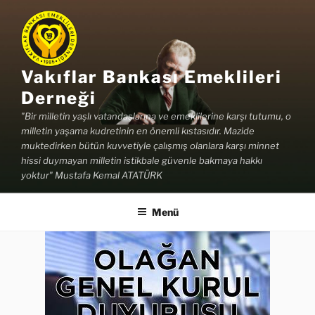
İçeriğe
geç
Vakıflar Bankası Emeklileri
Derneği
"Bir milletin yaşlı vatandaşlarına ve emeklilerine karşı tutumu, o
milletin yaşama kudretinin en önemli kıstasıdır. Mazide
muktedirken bütün kuvvetiyle çalışmış olanlara karşı minnet
hissi duymayan milletin istikbale güvenle bakmaya hakkı
yoktur" Mustafa Kemal ATATÜRK
Menü