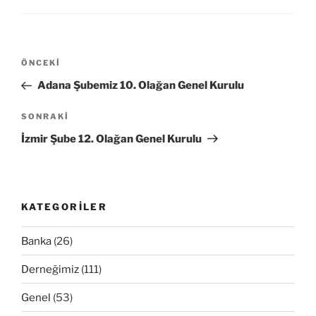
Yazı
Önceki
ÖNCEKI
gezinmesi
Yazı
Adana Şubemiz 10. Olağan Genel Kurulu
Sonraki
SONRAKI
Yazı
İzmir Şube 12. Olağan Genel Kurulu
KATEGORILER
Banka
(26)
Derneğimiz
(111)
Genel
(53)