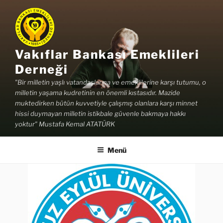
İçeriğe
geç
Vakıflar Bankası Emeklileri
Derneği
"Bir milletin yaşlı vatandaşlarına ve emeklilerine karşı tutumu, o
milletin yaşama kudretinin en önemli kıstasıdır. Mazide
muktedirken bütün kuvvetiyle çalışmış olanlara karşı minnet
hissi duymayan milletin istikbale güvenle bakmaya hakkı
yoktur" Mustafa Kemal ATATÜRK
Menü