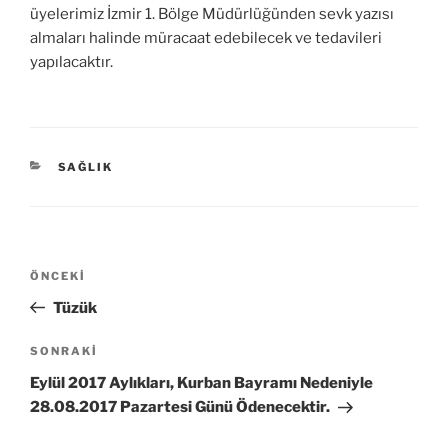
üyelerimiz İzmir 1. Bölge Müdürlüğünden sevk yazısı
almaları halinde müracaat edebilecek ve tedavileri
yapılacaktır.
KATEGORILER
SAĞLIK
Yazı
Önceki
ÖNCEKI
gezinmesi
Yazı
Tüzük
Sonraki
SONRAKI
Yazı
Eylül 2017 Aylıkları, Kurban Bayramı Nedeniyle
28.08.2017 Pazartesi Günü Ödenecektir.